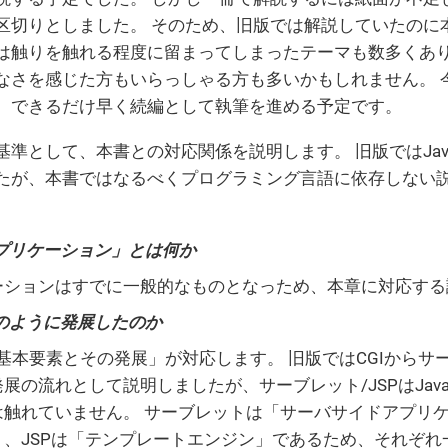
区切りとしました。 そのため、旧版では解説していたのに
は触りを触れる程度に留まってしまったテーマも数多くあり
なさを感じた方もいらっしゃる方も多いかもしれません。 
、できるだけ早く続編として執筆を進める予定です。
基準として、本書との対応関係を説明します。 旧版ではJa
たが、本書ではなるべくプログラミング言語に依存しない
ebアプリケーション」とは何か
ケーションはすでに一般的なものとなっため、本章に対応す
bはどのように発展したのか
の基本要素とその発展」が対応します。 旧版ではCGIからサー
展の流れとして説明しましたが、サーブレット/JSPはJav
触れていません。 サーブレットは「サーバサイドアプリケ
、JSPは「テンプレートエンジン」であるため、それぞれ