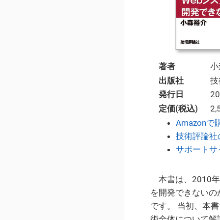
著者
小
出版社
技
発行日
2
定価(税込)
2
Amazonで
技術評論社
サポートサ
本書は、2010
を開発できないの
です。 当初、本書
術全体について解