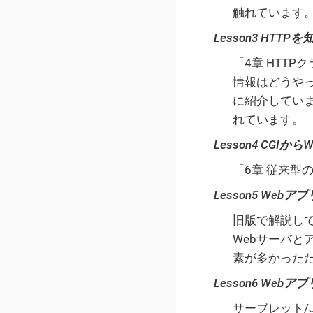
触れています
Lesson3 HTTPを
「4章 HTTP
情報はどうや
に紹介していまし
れています。
Lesson4 CGI
「6章 従来型
Lesson5 We
旧版で解説し
Webサーバと
素が多かったた
Lesson6 W
サーブレット/