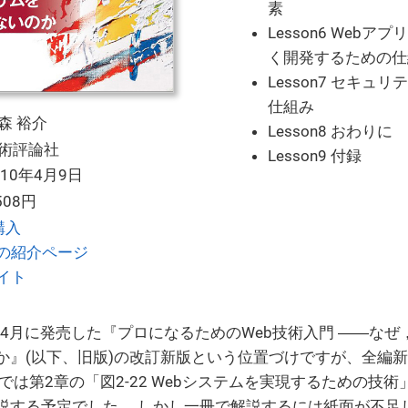
素
Lesson6 Web
く開発するための仕
Lesson7 セキュ
仕組み
森 裕介
Lesson8 おわりに
術評論社
Lesson9 付録
010年4月9日
,508円
購入
の紹介ページ
イト
年4月に発売した『プロになるためのWeb技術入門 ――なぜ
か』(以下、旧版)の改訂新版という位置づけですが、全編
では第2章の「図2-22 Webシステムを実現するための技術」
説する予定でした。 しかし一冊で解説するには紙面が不足