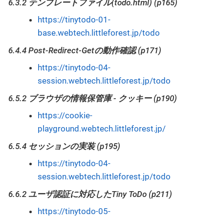
6.3.2 テンプレートファイル(todo.html) (p165)
https://tinytodo-01-
base.webtech.littleforest.jp/todo
6.4.4 Post-Redirect-Getの動作確認 (p171)
https://tinytodo-04-
session.webtech.littleforest.jp/todo
6.5.2 ブラウザの情報保管庫 - クッキー (p190)
https://cookie-
playground.webtech.littleforest.jp/
6.5.4 セッションの実装 (p195)
https://tinytodo-04-
session.webtech.littleforest.jp/todo
6.6.2 ユーザ認証に対応したTiny ToDo (p211)
https://tinytodo-05-