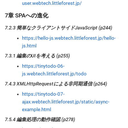
user.webtech.littleforest.jp/
7章 SPAへの進化
7.2.3 簡単なクライアントサイドJavaScript (p244)
https://hello-js.webtech.littleforest.jp/hello-
js.html
7.3.1 編集のUIを考える (p255)
https://tinytodo-06-
js.webtech.littleforest.jp/todo
7.4.3 XMLHttpRequestによる非同期通信 (p264)
https://tinytodo-07-
ajax.webtech.littleforest.jp/static/async-
example.html
7.5.4 編集処理の動作確認 (p278)