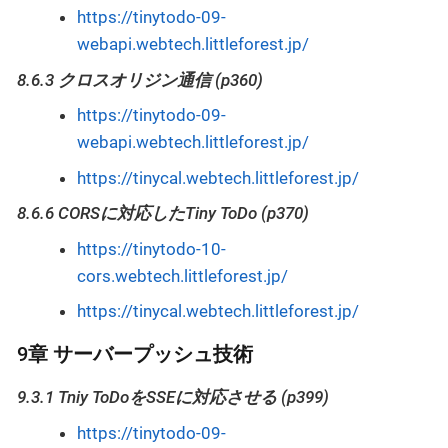
https://tinytodo-09-
webapi.webtech.littleforest.jp/
8.6.3 クロスオリジン通信 (p360)
https://tinytodo-09-
webapi.webtech.littleforest.jp/
https://tinycal.webtech.littleforest.jp/
8.6.6 CORSに対応したTiny ToDo (p370)
https://tinytodo-10-
cors.webtech.littleforest.jp/
https://tinycal.webtech.littleforest.jp/
9章 サーバープッシュ技術
9.3.1 Tniy ToDoをSSEに対応させる (p399)
https://tinytodo-09-