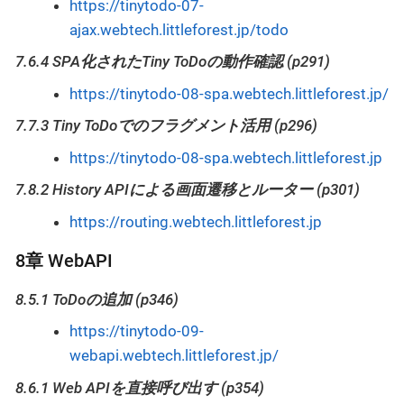
https://tinytodo-07-
ajax.webtech.littleforest.jp/todo
7.6.4 SPA化されたTiny ToDoの動作確認 (p291)
https://tinytodo-08-spa.webtech.littleforest.jp/
7.7.3 Tiny ToDoでのフラグメント活用 (p296)
https://tinytodo-08-spa.webtech.littleforest.jp
7.8.2 History APIによる画面遷移とルーター (p301)
https://routing.webtech.littleforest.jp
8章 WebAPI
8.5.1 ToDoの追加 (p346)
https://tinytodo-09-
webapi.webtech.littleforest.jp/
8.6.1 Web APIを直接呼び出す (p354)